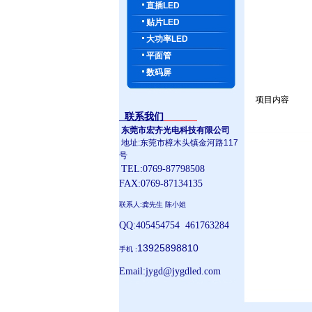
直插LED
贴片LED
大功率LED
平面管
数码屏
项目内容
联系我们
东莞市宏齐光电科技有限公司
地址:东莞市樟木头镇金河路117
号
TEL:0769-87798508
FAX:0769-87134135
联系人:龚先生 陈小姐
QQ:405454754 461763284
13925898810
手机 :
Email:jygd@jygdled.com