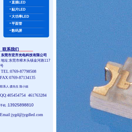
直插LED
贴片LED
大功率LED
平面管
数码屏
联系我们
东莞市宏齐光电科技有限公司
地址:东莞市樟木头镇金河路117
号
TEL:0769-87798508
FAX:0769-87134135
联系人:龚先生 陈小姐
QQ:405454754 461763284
13925898810
手机 :
Email:jygd@jygdled.com